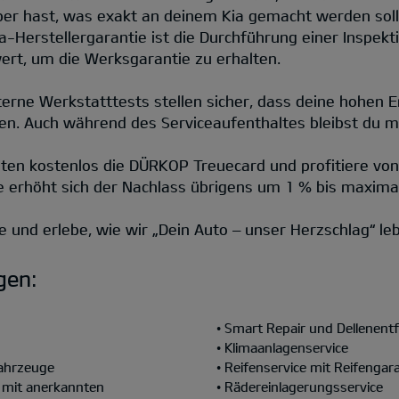
ber hast, was exakt an deinem Kia gemacht werden so
-Herstellergarantie ist die Durchführung einer Inspekti
ert, um die Werksgarantie zu erhalten.
xterne Werkstatttests stellen sicher, dass deine hohen
den. Auch während des Serviceaufenthaltes bleibst du 
en kostenlos die DÜRKOP Treuecard und profitiere von
ue erhöht sich der Nachlass übrigens um 1 % bis maxima
 und erlebe, wie wir „Dein Auto – unser Herzschlag“ le
gen:
• Smart Repair und Dellenent
• Klimaanlagenservice
fahrzeuge
• Reifenservice mit Reifengar
 mit anerkannten
• Rädereinlagerungsservice