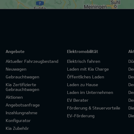
Angebote
Elektromobilität
Ak
Aktueller Fahrzeugbestand
Elektrisch fahren
Dü
Neuwagen
Laden mit Kia Charge
De
Gebrauchtwagen
Öffentliches Laden
De
Kia Zertifizierte
Laden zu Hause
De
Gebrauchtwagen
Laden im Unternehmen
De
Aktionen
EV Berater
De
Angebotsanfrage
Förderung & Steuervorteile
Di
Inzahlungnahme
EV-Förderung
Di
Konfigurator
Kia Zubehör