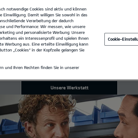
sch notwendige Cookies sind aktiv und können
e Einwilligung. Damit willigen Sie sowohl in das
 anschließende Verarbeitung der dadurch
se und Performance: Wir messen, wie unsere
Dürkop GmbH Filiale Goslar
Tel. :
05321 - 5540
rketing und personalisierte Werbung: Unsere
rhaltens ein Interessenprofil und spielen Ihnen
Cookie-Einstel
WERKSTATT
e Werbung aus. Eine erteilte Einwilligung kann
utton „Cookies“ in der Kopfzeile gelangen Sie
ICE
n und Ihren Rechten finden Sie in unserer
Unsere Werkstatt