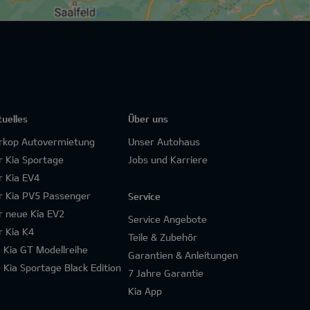
tuelles
Über uns
rkop Autovermietung
Unser Autohaus
r Kia Sportage
Jobs und Karriere
r Kia EV4
r Kia PV5 Passenger
Service
r neue Kia EV2
Service Angebote
r Kia K4
Teile & Zubehör
e Kia GT Modellreihe
Garantien & Anleitungen
e Kia Sportage Black Edition
7 Jahre Garantie
Kia App