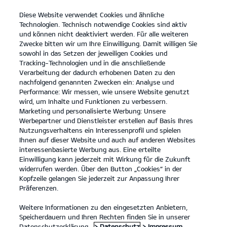
Diese Website verwendet Cookies und ähnliche
open
Technologien. Technisch notwendige Cookies sind aktiv
menu
und können nicht deaktiviert werden. Für alle weiteren
KONTAKT
Zwecke bitten wir um Ihre Einwilligung. Damit willigen Sie
sowohl in das Setzen der jeweiligen Cookies und
Tracking-Technologien und in die anschließende
INZAHLUNGNAHME
Verarbeitung der dadurch erhobenen Daten zu den
nachfolgend genannten Zwecken ein: Analyse und
Performance: Wir messen, wie unsere Website genutzt
INZAHLUNGNAHME
wird, um Inhalte und Funktionen zu verbessern.
Marketing und personalisierte Werbung: Unsere
Werbepartner und Dienstleister erstellen auf Basis Ihres
Bitte wähle das Kia Modell aus, für das du dich interessierst und gib
Nutzungsverhaltens ein Interessenprofil und spielen
deine Kontaktdaten an.
Ihnen auf dieser Website und auch auf anderen Websites
interessenbasierte Werbung aus. Eine erteilte
Einwilligung kann jederzeit mit Wirkung für die Zukunft
Wunschfahrzeug
widerrufen werden. Über den Button „Cookies“ in der
Kopfzeile gelangen Sie jederzeit zur Anpassung Ihrer
Bitte wähle ein Modell.
Präferenzen.
Weitere Informationen zu den eingesetzten Anbietern,
Speicherdauern und Ihren Rechten finden Sie in unserer
Datenschutzerklärung.
> Datenschutz
> Impressum