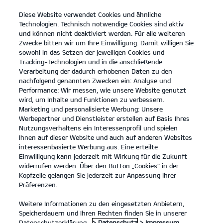
Diese Website verwendet Cookies und ähnliche
open
Technologien. Technisch notwendige Cookies sind aktiv
menu
und können nicht deaktiviert werden. Für alle weiteren
KONTAKT
Zwecke bitten wir um Ihre Einwilligung. Damit willigen Sie
sowohl in das Setzen der jeweiligen Cookies und
Tracking-Technologien und in die anschließende
Der neue Kia XCeed
Verarbeitung der dadurch erhobenen Daten zu den
nachfolgend genannten Zwecken ein: Analyse und
...
...
DER NEUE KIA XCEED
Performance: Wir messen, wie unsere Website genutzt
wird, um Inhalte und Funktionen zu verbessern.
Marketing und personalisierte Werbung: Unsere
Werbepartner und Dienstleister erstellen auf Basis Ihres
Nutzungsverhaltens ein Interessenprofil und spielen
Ihnen auf dieser Website und auch auf anderen Websites
interessenbasierte Werbung aus. Eine erteilte
Einwilligung kann jederzeit mit Wirkung für die Zukunft
widerrufen werden. Über den Button „Cookies“ in der
Kopfzeile gelangen Sie jederzeit zur Anpassung Ihrer
Präferenzen.
Weitere Informationen zu den eingesetzten Anbietern,
Speicherdauern und Ihren Rechten finden Sie in unserer
Datenschutzerklärung.
> Datenschutz
> Impressum