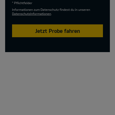
* Pflichtfelder
Informationen zum Datenschutz findest du in unseren
Datenschutzinformationen
.
Jetzt Probe fahren
The new Kia XCeed Special Edition Model