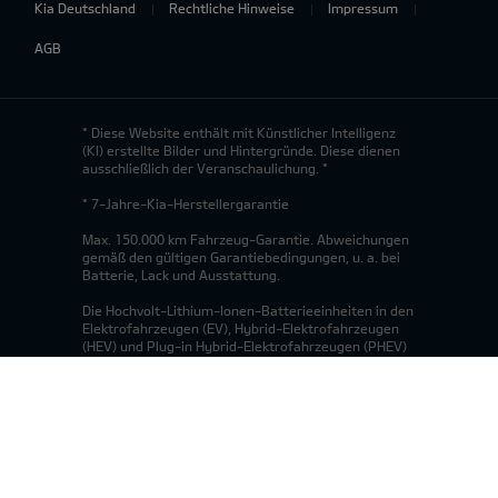
Kia Deutschland
Rechtliche Hinweise
Impressum
AGB
* Diese Website enthält mit Künstlicher Intelligenz
(KI) erstellte Bilder und Hintergründe. Diese dienen
ausschließlich der Veranschaulichung. *
* 7-Jahre-Kia-Herstellergarantie
Max. 150.000 km Fahrzeug-Garantie. Abweichungen
gemäß den gültigen Garantiebedingungen, u. a. bei
Batterie, Lack und Ausstattung.
Die Hochvolt-Lithium-Ionen-Batterieeinheiten in den
Elektrofahrzeugen (EV), Hybrid-Elektrofahrzeugen
(HEV) und Plug-in Hybrid-Elektrofahrzeugen (PHEV)
von Kia sind auf eine lange Lebensdauer ausgelegt.
Für diese Batterien gilt ab Modelljahr 2026 die Kia-
Garantie für eine Dauer von 8 Jahren ab der
Erstzulassung oder 160.000 km Laufleistung, je
nachdem, was zuerst eintritt. Für
Niedervoltbatterien (48 V und 12 V) in Mild-Hybrid-
Elektrofahrzeugen (MHEV) gilt die Kia-Garantie für
eine Dauer von 2 Jahren ab der Erstzulassung,