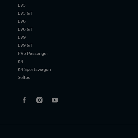
EV5
EV5 GT
EV6
EV6 GT
EV9
EV9 GT
PV5 Passenger
K4
K4 Sportswagon
Seltos