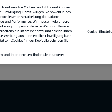
sch notwendige Cookies sind aktiv und können
e Einwilligung. Damit willigen Sie sowohl in das
 anschließende Verarbeitung der dadurch
se und Performance: Wir messen, wie unsere
Dürkop GmbH Filiale Goslar
Tel. :
05321 - 5540
rketing und personalisierte Werbung: Unsere
rhaltens ein Interessenprofil und spielen Ihnen
Cookie-Einstel
e Werbung aus. Eine erteilte Einwilligung kann
utton „Cookies“ in der Kopfzeile gelangen Sie
n und Ihren Rechten finden Sie in unserer