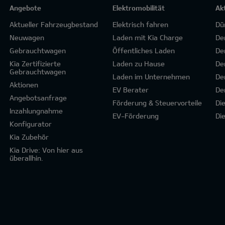
Angebote
Elektromobilität
Ak
Aktueller Fahrzeugbestand
Elektrisch fahren
Dü
Neuwagen
Laden mit Kia Charge
De
Gebrauchtwagen
Öffentliches Laden
De
Kia Zertifizierte
Laden zu Hause
De
Gebrauchtwagen
Laden im Unternehmen
De
Aktionen
EV Berater
De
Angebotsanfrage
Förderung & Steuervorteile
Di
Inzahlungnahme
EV-Förderung
Di
Konfigurator
Kia Zubehör
Kia Drive: Von hier aus
überallhin.