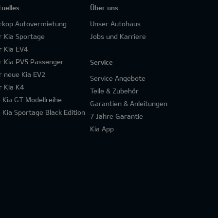
tuelles
Über uns
rkop Autovermietung
Unser Autohaus
r Kia Sportage
Jobs und Karriere
r Kia EV4
r Kia PV5 Passenger
Service
r neue Kia EV2
Service Angebote
r Kia K4
Teile & Zubehör
e Kia GT Modellreihe
Garantien & Anleitungen
e Kia Sportage Black Edition
7 Jahre Garantie
Kia App