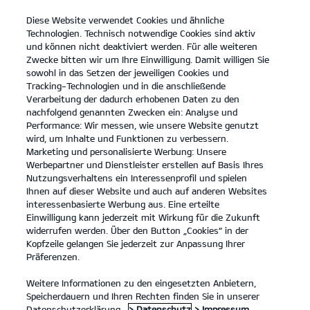
Diese Website verwendet Cookies und ähnliche
open
Technologien. Technisch notwendige Cookies sind aktiv
menu
und können nicht deaktiviert werden. Für alle weiteren
KONTAKT
Zwecke bitten wir um Ihre Einwilligung. Damit willigen Sie
sowohl in das Setzen der jeweiligen Cookies und
Tracking-Technologien und in die anschließende
Der Kia K4
Probefahrt / Angebot
Verarbeitung der dadurch erhobenen Daten zu den
nachfolgend genannten Zwecken ein: Analyse und
...
...
DER KIA K4
Konfigurator
Performance: Wir messen, wie unsere Website genutzt
Der neue Kia K4.
wird, um Inhalte und Funktionen zu verbessern.
Marketing und personalisierte Werbung: Unsere
Werbepartner und Dienstleister erstellen auf Basis Ihres
Komfort in jedem Detail.
Nutzungsverhaltens ein Interessenprofil und spielen
Ihnen auf dieser Website und auch auf anderen Websites
interessenbasierte Werbung aus. Eine erteilte
Einwilligung kann jederzeit mit Wirkung für die Zukunft
widerrufen werden. Über den Button „Cookies“ in der
Kopfzeile gelangen Sie jederzeit zur Anpassung Ihrer
Präferenzen.
Weitere Informationen zu den eingesetzten Anbietern,
Speicherdauern und Ihren Rechten finden Sie in unserer
Datenschutzerklärung.
> Datenschutz
> Impressum