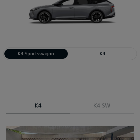
K4 Sportswagon
K4
Modell
K4
K4 SW
wählen: