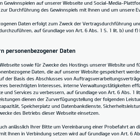
en Gewinnspielen auf unserer Webseite und Social-Media-Plattfo
 zur Durchführung des Gewinnspiels mit Ihnen und um unsere E
ezogenen Daten erfolgt zum Zweck der Vertragsdurchführung un
chzuführen, auf Grundlage von Art. 6 Abs. 1 S. 1 lit. b) und f
rn personenbezogener Daten
r Webseite sowie für Zwecke des Hostings unserer Website und 
sonenbezogene Daten, die auf unserer Website gespeichert werden
 auf der Basis des Abschlusses von Auftragsverarbeitungsverträ
es berechtigten Interesses, interne Verwaltungstätigkeiten effiz
und Services zu verbessern, auf Grundlage von Art. 6 Abs. 1 lit
tungen dienen der Zurverfügungstellung der folgenden Leistun
apazität, Speicherplatz und Datenbankdienste, Sicherheitsleist
wecke des Betriebs dieser Webseite einsetzen.
uch anlässlich Ihrer Bitte um Vereinbarung einer Probefahrt an d
it Ihnen in Verbindung setzen wird auf Grundlage von Art. 6 Abs. 