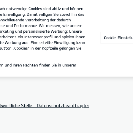
sch notwendige Cookies sind aktiv und können
e Einwilligung. Damit willigen Sie sowohl in das
 anschließende Verarbeitung der dadurch
se und Performance: Wir messen, wie unsere
Dürkop GmbH Filiale Goslar
Tel. :
05321 - 5540
rketing und personalisierte Werbung: Unsere
rhaltens ein Interessenprofil und spielen Ihnen
Cookie-Einstel
e Werbung aus. Eine erteilte Einwilligung kann
utton „Cookies“ in der Kopfzeile gelangen Sie
Z
n und Ihren Rechten finden Sie in unserer
wortliche Stelle - Datenschutzbeauftragter