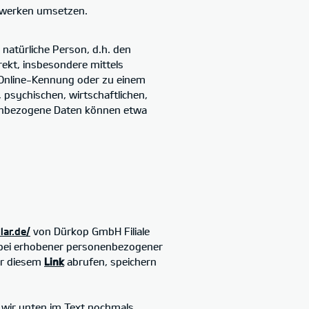
tzwerken umsetzen.
e natürliche Person, d.h. den
irekt, insbesondere mittels
Online-Kennung oder zu einem
psychischen, wirtschaftlichen,
sonenbezogene Daten können etwa
ar.de/
von Dürkop GmbH Filiale
abei erhobener personenbezogener
er diesem
Link
abrufen, speichern
 wir unten im Text nochmals