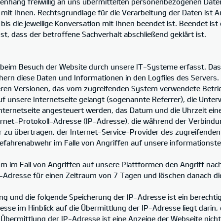
enhang freiwillig an uns übermittelten personenbezogenen Daten
t Ihnen. Rechtsgrundlage für die Verarbeitung der Daten ist Art.
bis die jeweilige Konversation mit Ihnen beendet ist. Beendet is
 dass der betroffene Sachverhalt abschließend geklärt ist.
eim Besuch der Website durch unsere IT-Systeme erfasst. Das 
hern diese Daten und Informationen in den Logfiles des Servers
en Versionen, das vom zugreifenden System verwendete Betrieb
f unsere Internetseite gelangt (sogenannte Referrer), die Unter
ternetseite angesteuert werden, das Datum und die Uhrzeit eines 
rnet-Protokoll-Adresse (IP-Adresse), die während der Verbindun
r zu übertragen, der Internet-Service-Provider des zugreifende
Gefahrenabwehr im Falle von Angriffen auf unsere informationst
um im Fall von Angriffen auf unsere Plattformen den Angriff nac
 IP-Adresse für einen Zeitraum von 7 Tagen und löschen danach d
ng und die folgende Speicherung der IP-Adresse ist ein berechti
resse im Hinblick auf die Übermittlung der IP-Adresse liegt darin,
e Übermittlung der IP-Adresse ist eine Anzeige der Webseite nich